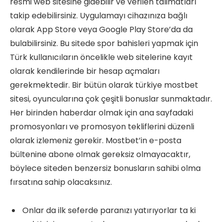
resmi web sitesine gidebilir ve verilen talimatları
takip edebilirsiniz. Uygulamayı cihazınıza bağlı
olarak App Store veya Google Play Store’da da
bulabilirsiniz. Bu sitede spor bahisleri yapmak için
Türk kullanıcıların öncelikle web sitelerine kayıt
olarak kendilerinde bir hesap açmaları
gerekmektedir. Bir bütün olarak türkiye mostbet
sitesi, oyuncularına çok çeşitli bonuslar sunmaktadır.
Her birinden haberdar olmak için ana sayfadaki
promosyonları ve promosyon tekliflerini düzenli
olarak izlemeniz gerekir. Mostbet’in e-posta
bültenine abone olmak gereksiz olmayacaktır,
böylece siteden benzersiz bonusların sahibi olma
fırsatına sahip olacaksınız.
Onlar da ilk seferde paranızı yatırıyorlar ta ki