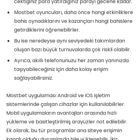
cektiginiz para yatırdıgınız parayı gecene kadar.
Mostbet oyuncuları, daha önce hangi etkinliklere
bahis oynadıklarını ve kazançları hangi bahislere
getirdiklerini öğrenebilirler.
Bu ise neredeyse aynı seviyedeki takımlardan
oluşan bazı büyük turnuvalarda çok riskli olabilir.
Ayrıca, akıllı telefonunuzu her zaman yanınızda
taşıyabileceğiniz için daha kolay erişim
sağlayabilirsiniz.
Mostbet uygulaması Android ve iOS işletim
sistemlerinde çalışan cihazlar için kullanılabilirler.
Mobil uygulamaların avantajları arasında hızlı
yükleme ve basitleştirilmiş arayüzler not edilebilir.
Ek olarak, bu tür programlar ana siteye erişimin
kapalı olduğu durumlarda bile yüklenebilir. İkiz