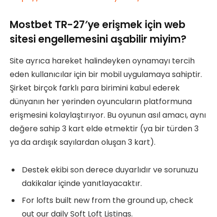
Mostbet TR-27′ye erişmek için web
sitesi engellemesini aşabilir miyim?
Site ayrıca hareket halindeyken oynamayı tercih
eden kullanıcılar için bir mobil uygulamaya sahiptir.
Şirket birçok farklı para birimini kabul ederek
dünyanın her yerinden oyuncuların platformuna
erişmesini kolaylaştırıyor. Bu oyunun asıl amacı, aynı
değere sahip 3 kart elde etmektir (ya bir türden 3
ya da ardışık sayılardan oluşan 3 kart).
Destek ekibi son derece duyarlıdır ve sorunuzu
dakikalar içinde yanıtlayacaktır.
For lofts built new from the ground up, check
out our daily Soft Loft Listings.