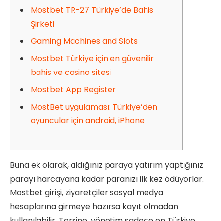
Mostbet TR-27 Türkiye’de Bahis
Şirketi
Gaming Machines and Slots
Mostbet Türkiye için en güvenilir
bahis ve casino sitesi
Mostbet App Register
MostBet uygulaması: Türkiye’den
oyuncular için android, iPhone
Buna ek olarak, aldığınız paraya yatırım yaptığınız
parayı harcayana kadar paranızı ilk kez ödüyorlar.
Mostbet girişi, ziyaretçiler sosyal medya
hesaplarına girmeye hazırsa kayıt olmadan
kullanılabilir. Tersine, yönetim sadece en Türkiye