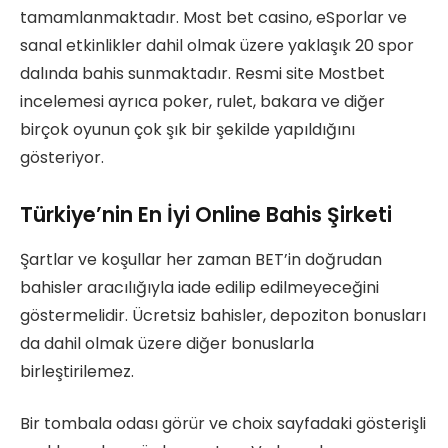
tamamlanmaktadır. Most bet casino, eSporlar ve
sanal etkinlikler dahil olmak üzere yaklaşık 20 spor
dalında bahis sunmaktadır. Resmi site Mostbet
incelemesi ayrıca poker, rulet, bakara ve diğer
birçok oyunun çok şık bir şekilde yapıldığını
gösteriyor.
Türkiye’nin En İyi Online Bahis Şirketi
Şartlar ve koşullar her zaman BET’in doğrudan
bahisler aracılığıyla iade edilip edilmeyeceğini
göstermelidir. Ücretsiz bahisler, depoziton bonusları
da dahil olmak üzere diğer bonuslarla
birleştirilemez.
Bir tombala odası görür ve choix sayfadaki gösterişli