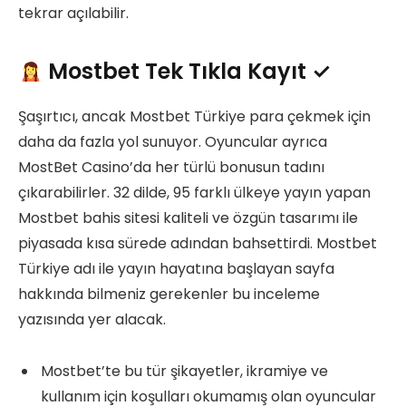
tekrar açılabilir.
Mostbet Tek Tıkla Kayıt ✓
Şaşırtıcı, ancak Mostbet Türkiye para çekmek için
daha da fazla yol sunuyor. Oyuncular ayrıca
MostBet Casino’da her türlü bonusun tadını
çıkarabilirler. 32 dilde, 95 farklı ülkeye yayın yapan
Mostbet bahis sitesi kaliteli ve özgün tasarımı ile
piyasada kısa sürede adından bahsettirdi. Mostbet
Türkiye adı ile yayın hayatına başlayan sayfa
hakkında bilmeniz gerekenler bu inceleme
yazısında yer alacak.
Mostbet’te bu tür şikayetler, ikramiye ve
kullanım için koşulları okumamış olan oyuncular