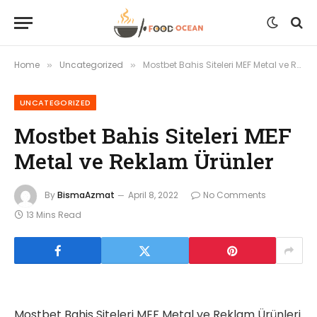
Home
Uncategorized
Mostbet Bahis Siteleri MEF Metal ve Reklam Ürünler
»
»
UNCATEGORIZED
Mostbet Bahis Siteleri MEF
Metal ve Reklam Ürünler
By
BismaAzmat
April 8, 2022
No Comments
13 Mins Read
Mostbet Bahis Siteleri MEF Metal ve Reklam Ürünleri