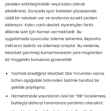
yeniden etkinleştirebilir veya kalıcı olarak
silebilirsiniz. Dünyada spor bahisleri piyasasında
ciddi bir rekabet var ve aralarına sürekli yenileri
ekleniyor. Kalıcı canlı destek ziyaretçiler farklı
dillerde sizin için hizmet vermektedir. Bu
uygulamada oyuncular ödeme sistemini, depozito
miktarını belirtir ve ödemeyi onaylar. Bu nedenle,
Mostbet çevrimiçi kumarhanesinin yeni müşterileri
bir hoşgeldin bonusuna güvenebilir.
Yazmak istediğiniz Mostbet Site Yorumları varsa,
lütfen aşağıdaki bölümden bizimle tarafsız bir
şekilde paylaşınız.
Hizmetimizde yayınlanan özel bir “RB” incelemesi,
bahisçiyi daha iyi tanımanıza yardımcı olacaktır.