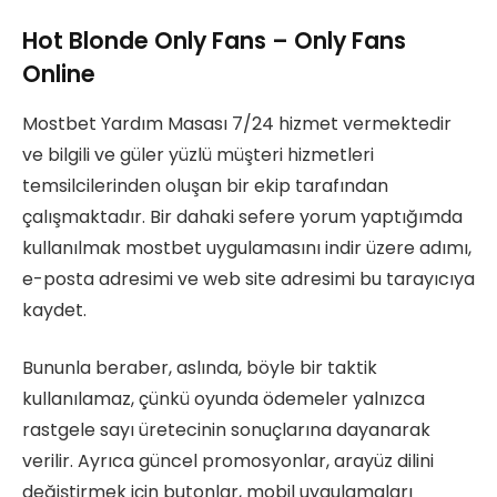
Hot Blonde Only Fans – Only Fans
Online
Mostbet Yardım Masası 7/24 hizmet vermektedir
ve bilgili ve güler yüzlü müşteri hizmetleri
temsilcilerinden oluşan bir ekip tarafından
çalışmaktadır. Bir dahaki sefere yorum yaptığımda
kullanılmak mostbet uygulamasını indir üzere adımı,
e-posta adresimi ve web site adresimi bu tarayıcıya
kaydet.
Bununla beraber, aslında, böyle bir taktik
kullanılamaz, çünkü oyunda ödemeler yalnızca
rastgele sayı üretecinin sonuçlarına dayanarak
verilir. Ayrıca güncel promosyonlar, arayüz dilini
değiştirmek için butonlar, mobil uygulamaları