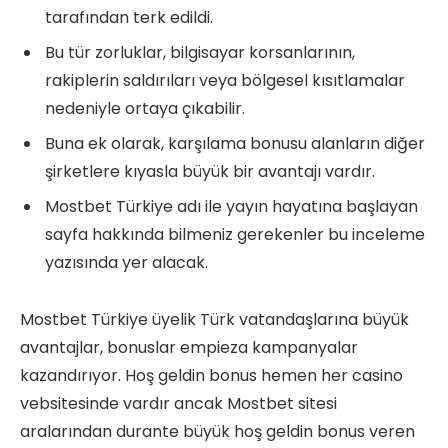
tarafından terk edildi.
Bu tür zorluklar, bilgisayar korsanlarının,
rakiplerin saldırıları veya bölgesel kısıtlamalar
nedeniyle ortaya çıkabilir.
Buna ek olarak, karşılama bonusu alanların diğer
şirketlere kıyasla büyük bir avantajı vardır.
Mostbet Türkiye adı ile yayın hayatına başlayan
sayfa hakkında bilmeniz gerekenler bu inceleme
yazısında yer alacak.
Mostbet Türkiye üyelik Türk vatandaşlarına büyük
avantajlar, bonuslar empieza kampanyalar
kazandırıyor. Hoş geldin bonus hemen her casino
vebsitesinde vardır ancak Mostbet sitesi
aralarından durante büyük hoş geldin bonus veren